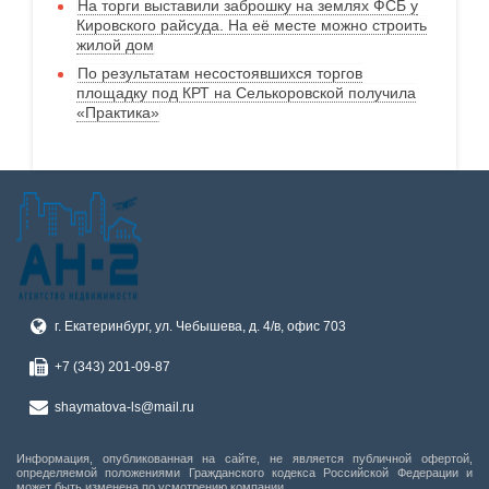
На торги выставили заброшку на землях ФСБ у
Кировского райсуда. На её месте можно строить
жилой дом
По результатам несостоявшихся торгов
площадку под КРТ на Селькоровской получила
«Практика»
г. Екатеринбург, ул. Чебышева, д. 4/в, офис 703
+7 (343) 201-09-87
shaymatova-ls@mail.ru
Информация, опубликованная на сайте, не является публичной офертой,
определяемой положениями Гражданского кодекса Российской Федерации и
может быть изменена по усмотрению компании.