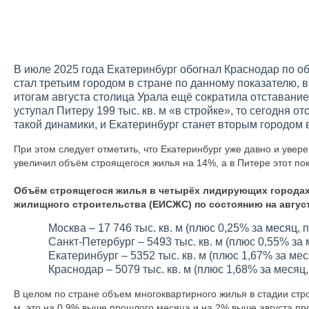
В июле 2025 года Екатеринбург обогнал Краснодар по о
стал третьим городом в стране по данному показателю, 
итогам августа столица Урала ещё сократила отставани
уступал Питеру 199 тыс. кв. м «в стройке», то сегодня о
такой динамики, и Екатеринбург станет вторым городом
При этом следует отметить, что Екатеринбург уже давно и увер
увеличил объём строящегося жилья на 14%, а в Питере этот пок
Объём строящегося жилья в четырёх лидирующих города
жилищного строительства (ЕИСЖС) по состоянию на август
Москва – 17 746 тыс. кв. м (плюс 0,25% за месяц, 
Санкт-Петербург – 5493 тыс. кв. м (плюс 0,55% за 
Екатеринбург – 5352 тыс. кв. м (плюс 1,67% за мес
Краснодар – 5079 тыс. кв. м (плюс 1,68% за месяц,
В целом по стране объем многоквартирного жилья в стадии строи
м, это на 0,9% выше прошлого месяца и на 2% выше августа пр