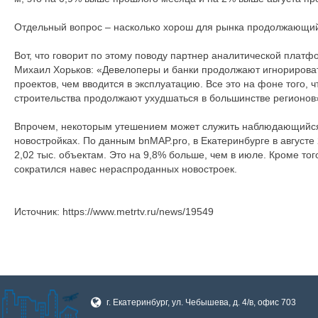
Отдельный вопрос – насколько хорош для рынка продолжающий
Вот, что говорит по этому поводу партнер аналитической плат
Михаил Хорьков: «Девелоперы и банки продолжают игнорироват
проектов, чем вводится в эксплуатацию. Все это на фоне того, 
строительства продолжают ухудшаться в большинстве регионов
Впрочем, некоторым утешением может служить наблюдающийся 
новостройках. По данным bnMAP.pro, в Екатеринбурге в август
2,02 тыс. объектам. Это на 9,8% больше, чем в июле. Кроме того
сократился навес нераспроданных новостроек.
Источник: https://www.metrtv.ru/news/19549
г. Екатеринбург, ул. Чебышева, д. 4/в, офис 703