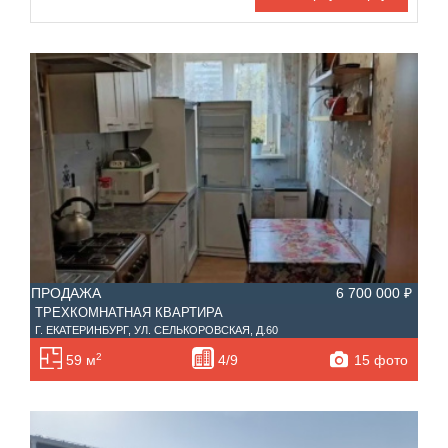
Санузел
Этаж
—
Балконов
Этажность
—
Лоджий
Не первый
Не последний
Материал дома
Ипотека
Обмен
ПРОДАЖА
6 700 000 ₽
С фото
Планировка
ТРЕХКОМНАТНАЯ КВАРТИРА
Г. ЕКАТЕРИНБУРГ, УЛ. СЕЛЬКОРОВСКАЯ, Д.60
2
15 фото
59 м
4/9
Тип дома