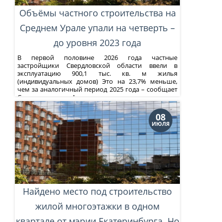
Объёмы частного строительства на
Среднем Урале упали на четверть –
до уровня 2023 года
В первой половине 2026 года частные
застройщики Свердловской области ввели в
эксплуатацию 900,1 тыс. кв. м жилья
(индивидуальных домов) Это на 23,7% меньше,
чем за аналогичный период 2025 года – сообщает
Свердловскстат. Аналогичные показатели ввода
частных домов (912,9 тыс. кв. м) область
демонстрировала в первом полугодии 2023 года. В
08
последующие...
ИЮЛЯ
Найдено место под строительство
жилой многоэтажки в одном
квартале от мэрии Екатеринбурга. Но