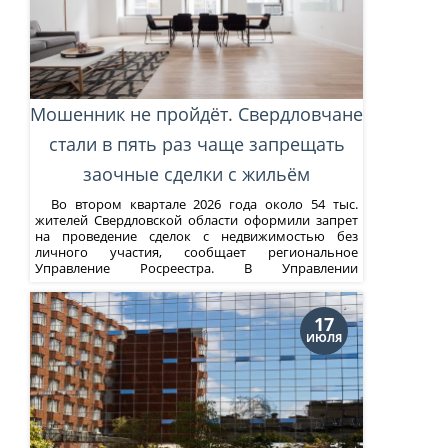
Мошенник не пройдёт. Свердловчане
стали в пять раз чаще запрещать
заочные сделки с жильём
Во втором квартале 2026 года около 54 тыс.
жителей Свердловской области оформили запрет
на проведение сделок с недвижимостью без
личного участия, сообщает региональное
Управление Росреестра. В Управлении
напоминают, что запрет на проведение заочных
сделок с недвижимостью – самый простой способ
защиты от мошенников. Подать заявление. Это
17
можно сделать двумя...
ИЮЛЯ