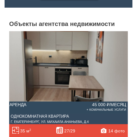
Объекты агентства недвижимости
АРЕНДА
45 000 ₽/МЕСЯЦ
АРЕ
+ КОМУНАЛЬНЫЕ УСЛУГИ
ОДНОКОМНАТНАЯ КВАРТИРА
Г. Е
Г. ЕКАТЕРИНБУРГ, УЛ. МИХАИЛА АНАНЬЕВА, Д.4
2
14 фото
35 м
27/29