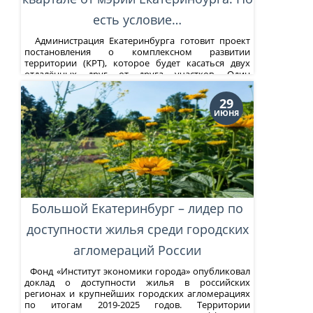
есть условие…
Администрация Екатеринбурга готовит проект
постановления о комплексном развитии
территории (КРТ), которое будет касаться двух
отдалённых друг от друга участков. Один
расположен в районе улиц Народной воли –
Куйбышева, второй – рядом с перекрёстком ул.
29
Попова и Хохрякова (см. нашу карту). Компания,
ИЮНЯ
которая будет осуществлять проект КРТ, должна
будет обустроить...
Большой Екатеринбург – лидер по
доступности жилья среди городских
агломераций России
Фонд «Институт экономики города» опубликовал
доклад о доступности жилья в российских
регионах и крупнейших городских агломерациях
по итогам 2019-2025 годов. Территории