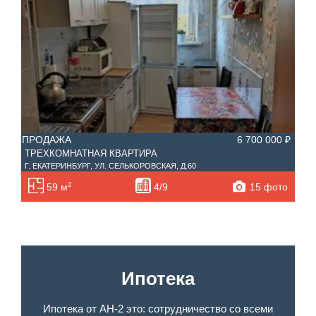
Санузел
Этаж
—
Балконов
Этажность
—
Лоджий
Не первый
ПР
Не последний
ПРОДАЖА
6 700 000 ₽
ПР
ТРЕХКОМНАТНАЯ КВАРТИРА
СВЕ
Г. ЕКАТЕРИНБУРГ, УЛ. СЕЛЬКОРОВСКАЯ, Д.60
ПРО
Материал дома
Ипотека
ТЕР
2
15 фото
59 м
4/9
Обмен
С фото
Планировка
Тип дома
Ипотека
Ипотека от АН-2 это: сотрудничество со всеми