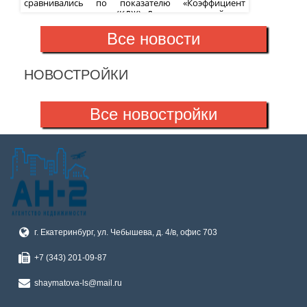
сравнивались по показателю «Коэффициент
доступности жилья» (КДЖ). Для агломераций этот
показатель рассчитывался как отношение
медианной цены жилой единицы на рынке к
Все новости
медианному семейному доходу. Фактически КДЖ
говорит о...
НОВОСТРОЙКИ
Все новостройки
г. Екатеринбург, ул. Чебышева, д. 4/в, офис 703
+7 (343) 201-09-87
shaymatova-ls@mail.ru