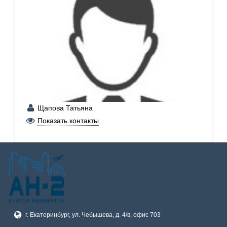
Щапова Татьяна
+7 (902) 265-64-63
Показать контакты
г. Екатеринбург, ул. Чебышева, д. 4/в, офис 703