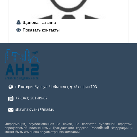
Щапова Татьяна
+7 (902) 265-64-63
Показать контакты
г. Екатеринбург, ул. Чебышева, д. 4/в, офис 703
+7 (343) 201-09-87
shaymatova-ls@mail.ru
Информация, опубликованная на сайте, не является публичной офертой,
определяемой положениями Гражданского кодекса Российской Федерации и
может быть изменена по усмотрению компании.