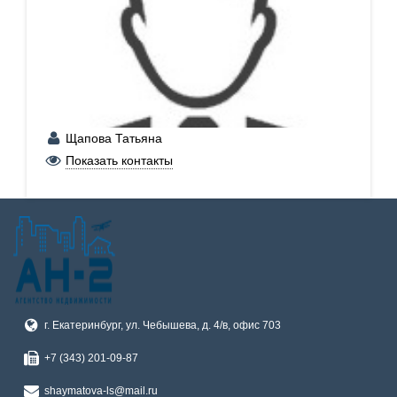
Щапова Татьяна
+7 (902) 265-64-63
Показать контакты
г. Екатеринбург, ул. Чебышева, д. 4/в, офис 703
+7 (343) 201-09-87
shaymatova-ls@mail.ru