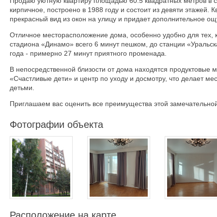
Продаю уютную квартиру площадью 60.5 квадратных метров в с
кирпичное, построено в 1988 году и состоит из девяти этажей.
прекрасный вид из окон на улицу и придает дополнительное ощ
Отличное месторасположение дома, особенно удобно для тех, к
стадиона «Динамо» всего 6 минут пешком, до станции «Уральск
года - примерно 27 минут приятного променада.
В непосредственной близости от дома находятся продуктовые м
«Счастливые дети» и центр по уходу и досмотру, что делает 
детьми.
Приглашаем вас оценить все преимущества этой замечательной 
Фотографии объекта
Расположение на карте