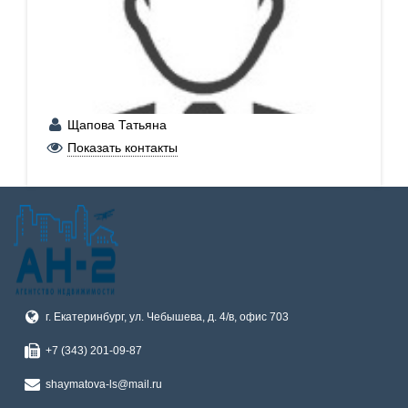
Щапова Татьяна
+7 (902) 265-64-63
Показать контакты
г. Екатеринбург, ул. Чебышева, д. 4/в, офис 703
+7 (343) 201-09-87
shaymatova-ls@mail.ru