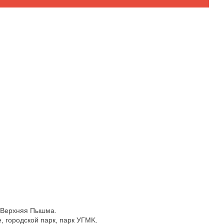
. Верхняя Пышма.
, гopодскoй пapк, пapк УГMK.