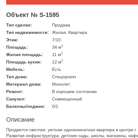
Объект № S-1595
Тип сделки:
Продажа
Тип недвижимости:
Жилая, Квартира
Этаж:
7/10
2
Площадь:
34 м
2
Жилая площадь:
11 м
2
Площадь кухни:
12 м
Мебель:
Есть
Тип дома:
Спецпроект
Материал дома:
Монолит
Ремонт:
В хорошем состоянии
Санузел:
Совмещенный
Балконы/лоджии:
0/1
Описание
Продается светлая, уютная однокомнатная квартира в центре г
Развитая инфpaструктура: детские сады, школы, магaзины, кaфе