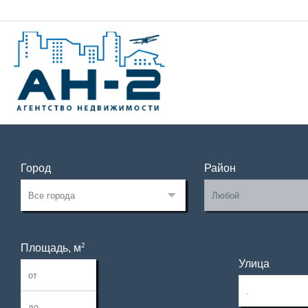
Город
Район
2
Площадь, м
Улица
—