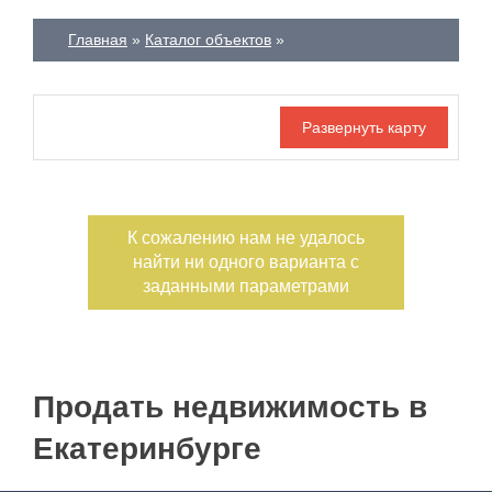
—
Главная
Каталог объектов
Номер объекта
Площадь кухни
—
Тип участка
Участок, сотки
—
Санузел
Этажность
К сожалению нам не удалось
—
найти ни одного варианта с
заданными параметрами
Материал дома
Ипотека
Обмен
Чистая продажа
Продать недвижимость в
Планировка
С фото
Екатеринбурге