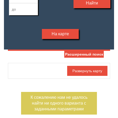
Найти
На карте
Расширенный поиск
Дата публикации
Жилая площадь
—
Номер объекта
Площадь кухни
—
К сожалению нам не удалось
Тип дома
Участок, сотки
найти ни одного варианта с
—
заданными параметрами
Санузел
Этажность