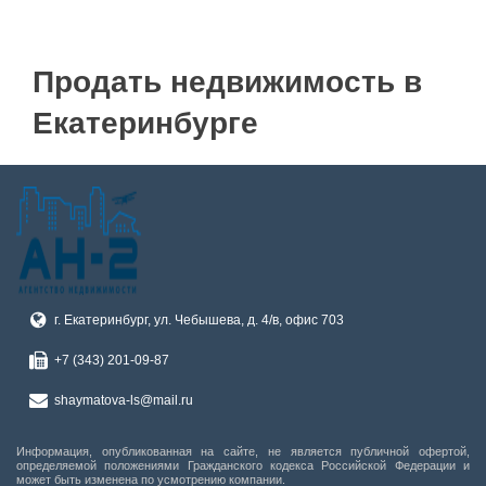
—
Продать недвижимость в
Материал дома
Ипотека
Екатеринбурге
Обмен
Чистая продажа
Планировка
С фото
г. Екатеринбург, ул. Чебышева, д. 4/в, офис 703
+7 (343) 201-09-87
shaymatova-ls@mail.ru
Информация, опубликованная на сайте, не является публичной офертой,
определяемой положениями Гражданского кодекса Российской Федерации и
может быть изменена по усмотрению компании.