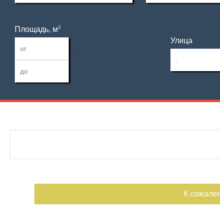
2
Площадь, м
Улица
—
Дата публикации
Санузел
Номер объекта
Балконов
Лоджий
К сожале