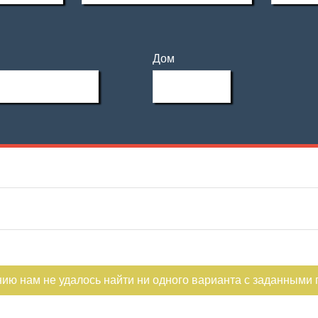
Дом
Этаж
Материал дома
Ипотека
—
Обмен
С фото
Этажность
—
Не первый
Не последний
нию нам не удалось найти ни одного варианта с заданными