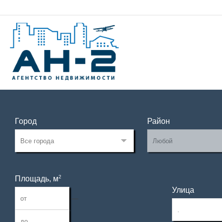
Город
Район
2
Площадь, м
Улица
—