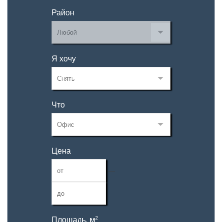
Район
Я хочу
Что
Цена
—
2
Площадь, м