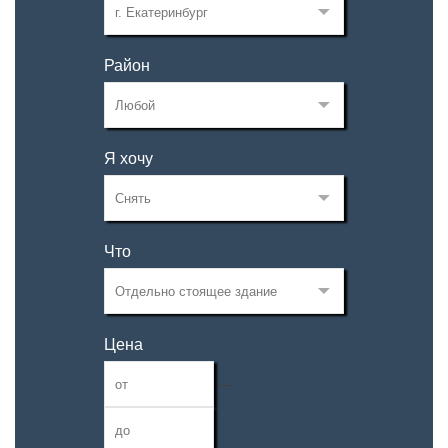
Район
Я хочу
Что
Цена
—