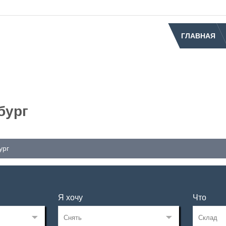
ГЛАВНАЯ
бург
ург
Я хочу
Что