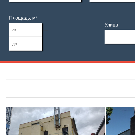
2
Площадь, м
Улица
—
Дата публикации
С фото
Отдельный вход
Номер объекта