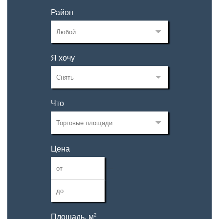
Район
Я хочу
Что
Цена
—
2
Площадь, м