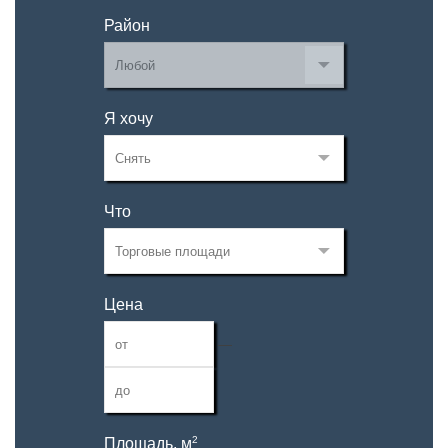
Район
Я хочу
Что
Цена
—
2
Площадь, м