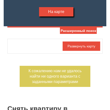
На карте
Расширенный поиск
Дата публикации
Жилая площадь
—
Номер объекта
Площадь кухни
—
К сожалению нам не удалось
Санузел
Этаж
найти ни одного варианта с
—
заданными параметрами
Балконов
Этажность
—
Лоджий
Не первый
Снять квартиру в