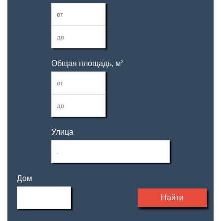
—
2
Общая площадь, м
—
Улица
Дом
Найти