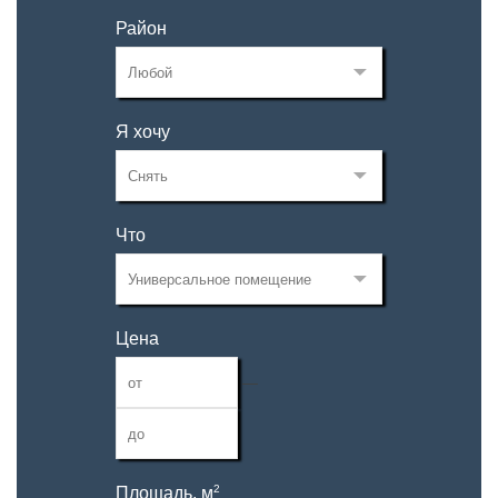
Район
Я хочу
Что
Цена
—
2
Площадь, м