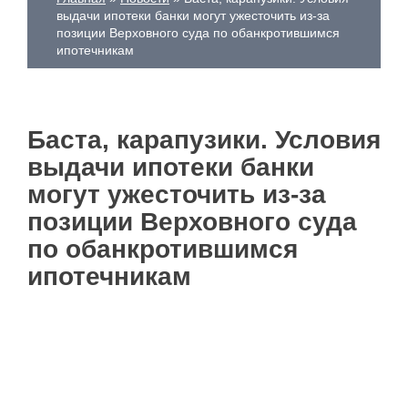
выдачи ипотеки банки могут ужесточить из-за
позиции Верховного суда по обанкротившимся
ипотечникам
Баста, карапузики. Условия
выдачи ипотеки банки
могут ужесточить из-за
позиции Верховного суда
по обанкротившимся
ипотечникам