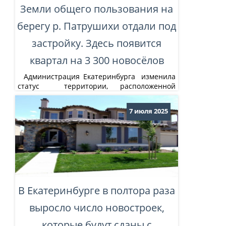
Земли общего пользования на
берегу р. Патрушихи отдали под
застройку. Здесь появится
квартал на 3 300 новосёлов
Администрация Екатеринбурга изменила
статус территории, расположенной
западнее ул. Щербакова между ул.
Лыжников и берегом реки Патрушихи (см.
7 июля 2025
нашу карту). Из территориальной зоны
ТОП-1 (территории общего пользования)
земля переведена в зону Ж-5 (многоэтажная
жилая застройка). Кроме того, для данной
территории установлена подзона №78.
Подзона №78 состоит из трёх фрагментов
(№78.1;...
В Екатеринбурге в полтора раза
выросло число новостроек,
которые будут сданы с