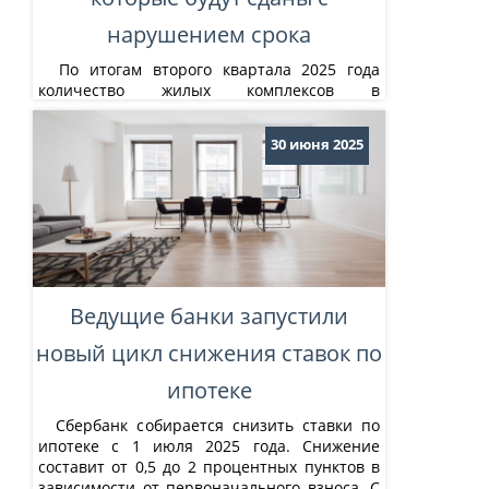
нарушением срока
По итогам второго квартала 2025 года
количество жилых комплексов в
Екатеринбурге, задерживающих передачу
ключей дольщикам выросло с 11 до 12. А
30 июня 2025
число проектов, в которых были
передвинуты плановые сроки
строительства, увеличилось с 17 до 25.
Такими данными поделился в соцсетях
основатель портала аренды и агентства
недвижимости «ДРАЖЕ» Никита
Словиковский....
Ведущие банки запустили
новый цикл снижения ставок по
ипотеке
Сбербанк собирается снизить ставки по
ипотеке с 1 июля 2025 года. Снижение
составит от 0,5 до 2 процентных пунктов в
зависимости от первоначального взноса. С