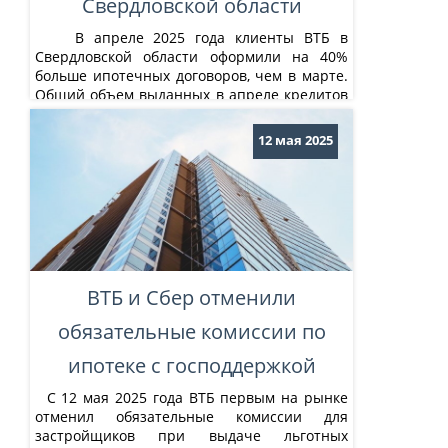
Свердловской области
В апреле 2025 года клиенты ВТБ в
Свердловской области оформили на 40%
больше ипотечных договоров, чем в марте.
Общий объем выданных в апреле кредитов
на покупку жилья превысил 670 млн руб.,
что также на 46% выше мартовских
12 мая 2025
показателей, сообщает пресс-служба ВТБ.
По динамике спроса Свердловская область
ощутимо опережает...
ВТБ и Сбер отменили
обязательные комиссии по
ипотеке с господдержкой
С 12 мая 2025 года ВТБ первым на рынке
отменил обязательные комиссии для
застройщиков при выдаче льготных