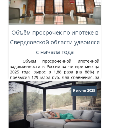
Вокзальный. Подзона занимает территорию
около 10 гектаров. Она разделена на 15
частей, для каждой из которых установлен
лимит жилищной застройки. Всего на
территории подзоны можно...
Объём просрочек по ипотеке в
Свердловской области удвоился
с начала года
Объём просроченной ипотечной
задолженности в России за четыре месяца
2025 года вырос в 1,88 раза (на 88%) и
превысил 129 млрд руб. Для сравнения, за
весь 2024 год накопленный объём
проблемных кредитов увеличился только на
9 июня 2025
9%. То есть в нынешнем году темпы роста
данного показателя выросли в 30 раз....