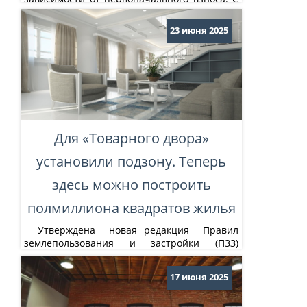
указанной даты минимальная ставка на
покупку новостройки в Сбере составит
23 июня 2025
21,4%, на покупку вторичного жилья – 21,8%.
Кроме того, вводится скидка 1 п.п. на...
Для «Товарного двора»
установили подзону. Теперь
здесь можно построить
полмиллиона квадратов жилья
Утверждена новая редакция Правил
землепользования и застройки (ПЗЗ)
Екатеринбурга. В новой редакции
установлена подзона №76 для территории
17 июня 2025
бывшего грузового двора станции
Екатеринбург-Товарный в микрорайоне