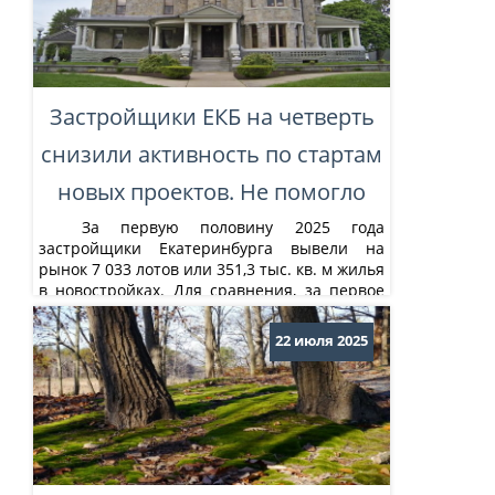
Застройщики ЕКБ на четверть
снизили активность по стартам
новых проектов. Не помогло
За первую половину 2025 года
застройщики Екатеринбурга вывели на
рынок 7 033 лотов или 351,3 тыс. кв. м жилья
в новостройках. Для сравнения, за первое
полугодие 2024 года на рынок первички
столицы Урала было выведено 487,1 тыс. кв.
22 июля 2025
м жилья. Таким образом, за первые полгода
2025 года на рынок...