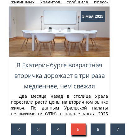
жилищных кредитов, сообщила пресс-
служба банка. Сбербанк также сообщил об
отмене обязательных комиссий для
5 мая 2025
застройщиков с 13 мая 2025 года. Другие
банки пока не заявляли об отмене таких
комиссий. Отмена обязательных
комиссий...
В Екатеринбурге возрастная
вторичка дорожает в три раза
медленнее, чем свежая
Два месяца назад в столице Урала
перестали расти цены на вторичном рынке
жилья. По данным Уральской палаты
недвижимости (УПН), в начале марта 2025
года был достигнут исторический рекорд
цены предложения – 127 508 руб. за
2
3
4
5
6
7
квадратный метр. После чего этот
показатель «откатил назад» и два месяца