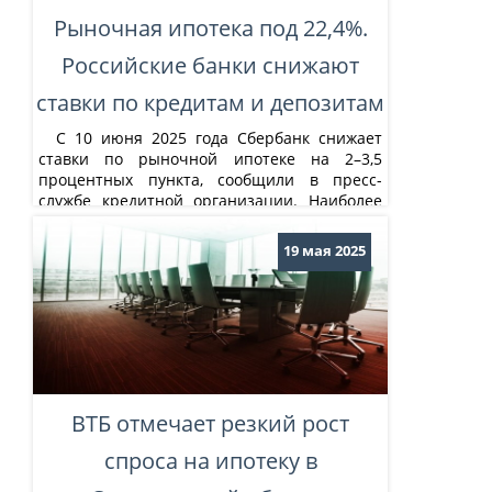
Рыночная ипотека под 22,4%.
Российские банки снижают
ставки по кредитам и депозитам
С 10 июня 2025 года Сбербанк снижает
ставки по рыночной ипотеке на 2–3,5
процентных пункта, сообщили в пресс-
службе кредитной организации. Наиболее
существенно будут улучшены условия по
кредитам с первоначальным взносам более
19 мая 2025
50%, оформляемым через сервис «Домклик».
С указанной даты минимальная ставка по
рыночной ипотеке на первичку составит
22,4%, на...
ВТБ отмечает резкий рост
спроса на ипотеку в