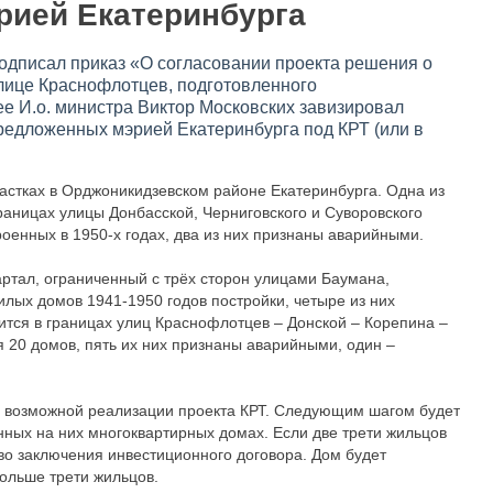
ией Екатеринбурга
одписал приказ «О согласовании проекта решения о
лице Краснофлотцев, подготовленного
е И.о. министра Виктор Московских завизировал
редложенных мэрией Екатеринбурга под КРТ (или в
астках в Орджоникидзевском районе Екатеринбурга. Одна из
раницах улицы Донбасской, Черниговского и Суворовского
оенных в 1950-х годах, два из них признаны аварийными.
ртал, ограниченный с трёх сторон улицами Баумана,
лых домов 1941-1950 годов постройки, четыре из них
тся в границах улиц Краснофлотцев – Донской – Корепина –
я 20 домов, пять их них признаны аварийными, один –
ля возможной реализации проекта КРТ. Следующим шагом будет
ных на них многоквартирных домах. Если две трети жильцов
аво заключения инвестиционного договора. Дом будет
больше трети жильцов.