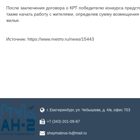
После заключения договора о КРТ победителю конкурса предсто
также начать работу с жителями, определив сумму возмещения
жилье.
Источник: https://www.metrtv.ru/news/15443
г. Екатеринбург, ул. Чебышева, д. 4/в, офис 703
+7 (343) 201-09-87
shaymatova-ls@mail.ru