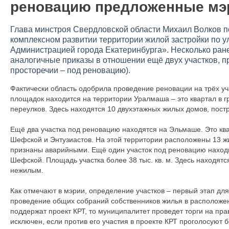
реновацию предложенные мэр
Глава минстроя Свердловской области Михаил Волков п
комплексном развитии территории жилой застройки по у
Администрацией города Екатеринбурга». Несколько ране
аналогичные приказы в отношении ещё двух участков, п
просторечии – под реновацию).
Фактически область одобрила проведение реновации на трёх уч
площадок находится на территории Уралмаша – это квартал в г
переулков. Здесь находятся 10 двухэтажных жилых домов, постр
Ещё два участка под реновацию находятся на Эльмаше. Это ква
Шефской и Энтузиастов. На этой территории расположены 13 жи
признаны аварийными. Ещё один участок под реновацию находи
Шефской. Площадь участка более 38 тыс. кв. м. Здесь находятс
нежилым.
Как отмечают в мэрии, определение участков – первый этап д
проведение общих собраний собственников жилья в расположен
поддержат проект КРТ, то муниципалитет проведет торги на пр
исключен, если против его участия в проекте КРТ проголосуют 