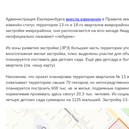
Администрация Екатеринбурга
внесла изменения
в Правила зем
изменён статус территории 13-го и 18-го кварталов микрорайон
застройки микрорайона, они располагаются на юго-западе Акаде
неофициально называют «чебурек».
Из зоны развития застройки (ЗРЗ) большая часть территории у
многоэтажная жилая застройка, плюс выделены участки для объ
планируется поставить два детских сада. Ещё два детсада и б
квартала (см. нашу карту).
Напомним, что проект планировки территории кварталов № 13 и
охватывает территорию свыше 70 гектаров, но непосредственно 
планируется построить 608 тыс. кв. м жилья, подземные парки
нормативам проживать здесь смогут 20,3 тыс. человек. Из соц
четыре детских сада суммарно на 1125 малышей. Застройку 13-г