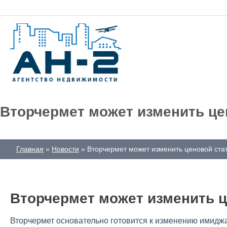
Вторчермет может изменить це
Главная
Новости
Вторчермет может изменить ценовой ста
Вторчермет может изменить ц
Вторчермет основательно готовится к изменению имиджа