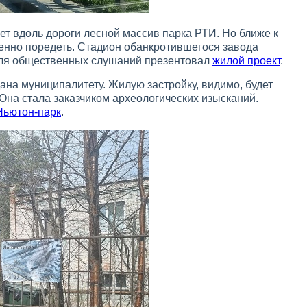
т вдоль дороги лесной массив парка РТИ. Но ближе к
енно поредеть. Стадион обанкротившегося завода
 для общественных слушаний презентовал
жилой проект
.
ана муниципалитету. Жилую застройку, видимо, будет
Она стала заказчиком археологических изысканий.
Ньютон-парк
.