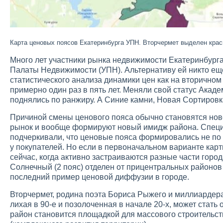
Карта ценовых поясов Екатеринбурга УПН. Вторчермет выделен крас
Много лет участники рынка недвижимости Екатеринбург
Палаты Недвижимости (УПН). Альтернативу ей никто еще
статистического анализа динамики цен как на вторичном
примерно один раз в пять лет. Меняли свой статус Акад
поднялись по ранжиру. А Синие камни, Новая Сортировк
Причиной смены ценового пояса обычно становятся но
рынок и вообще формируют новый имидж района. Специ
подчеркивали, что ценовые пояса формировались не по 
у покупателей. Но если в первоначальном варианте кар
сейчас, когда активно застраиваются разные части город
Солнечный (2 пояс) отделен от прицентральных районов 
последний пример ценовой диффузии в городе.
Вторчермет, родина поэта Бориса Рыжего и миллиардер
лихая в 90-е и позолоченная в начале 20-х, может стать
район становится площадкой для массового строительст