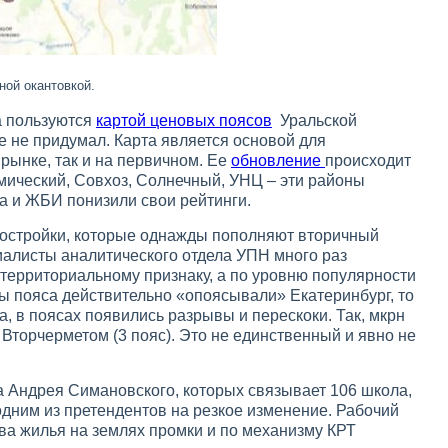
ной окантовкой.
а пользуются
картой ценовых поясов
Уральской
 не придумал. Карта является основой для
 рынке, так и на первичном. Ее
обновление
происходит
емический, Совхоз, Солнечный, УНЦ – эти районы
а и ЖБИ понизили свои рейтинги.
востройки, которые однажды пополняют вторичный
алисты аналитического отдела УПН много раз
территориальному признаку, а по уровню популярности
ты пояса действительно «опоясывали» Екатеринбург, то
а, в поясах появились разрывы и перескоки. Так, мкрн
Вторчерметом (3 пояс). Это не единственный и явно не
а Андрея Симановского, которых связывает 106 школа,
 одним из претендентов на резкое изменение. Рабочий
ва жилья на землях промки и по механизму КРТ