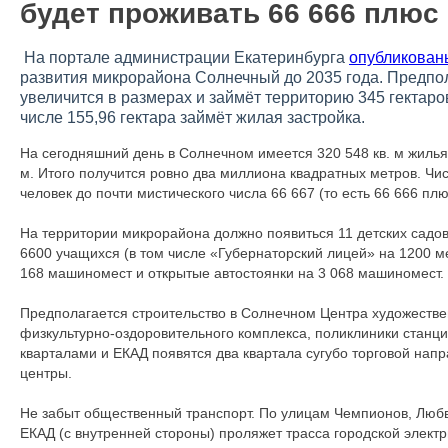
будет проживать 66 666 плюс
На портале администрации Екатеринбурга
опубликован
развития микрорайона Солнечный до 2035 года. Предпол
увеличится в размерах и займёт территорию 345 гектаро
числе 155,96 гектара займёт жилая застройка.
На сегодняшний день в Солнечном имеется 320 548 кв. м жилья.
м. Итого получится ровно два миллиона квадратных метров. Чис
человек до почти мистического числа 66 667 (то есть 66 666 пл
На территории микрорайона должно появиться 11 детских садов
6600 учащихся (в том числе «Губернаторский лицей» на 1200 м
168 машиномест и открытые автостоянки на 3 068 машиномест.
Предполагается строительство в Солнечном Центра художествен
физкультурно-оздоровительного комплекса, поликлиники станц
кварталами и ЕКАД появятся два квартала сугубо торговой нап
центры.
Не забыт общественный транспорт. По улицам Чемпионов, Любви
ЕКАД (с внутренней стороны) проляжет трасса городской электр