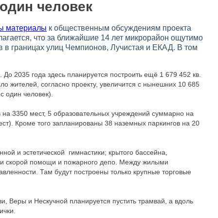
 один человек
ы материалы
к общественным обсуждениям проекта
агается, что за ближайшие 14 лет микрорайон ощутимо
в в границах улиц Чемпионов, Лучистая и ЕКАД. В том
 До 2035 года здесь планируется построить ещё 1 679 452 кв.
ло жителей, согласно проекту, увеличится с нынешних 10 685
юс один человек).
 на 3350 мест, 5 образовательных учреждений суммарно на
ест). Кроме того запланированы 38 наземных паркингов на 20
ной и эстетической гимнастики; крытого бассейна,
ии скорой помощи и пожарного депо. Между жилыми
равленности. Там будут построены только крупные торговые
, Веры и Нескучной планируется пустить трамвай, а вдоль
ички.