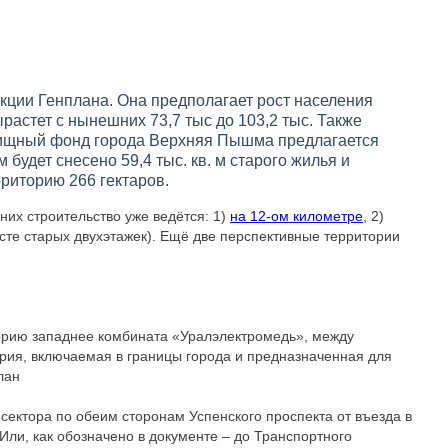
кции Генплана. Она предполагает рост населения
ырастет с нынешних 73,7 тыс до 103,2 тыс. Также
лищный фонд города Верхняя Пышма предлагается
м будет снесено 59,4 тыс. кв. м старого жилья и
рриторию 266 гектаров.
них строительство уже ведётся: 1)
на 12-ом километре
, 2)
месте старых двухэтажек). Ещё две перспективные территории
торию западнее комбината «Уралэлектромедь», между
ория, включаемая в границы города и предназначенная для
лан
 сектора по обеим сторонам Успенского проспекта от въезда в
ли, как обозначено в документе – до Транспортного