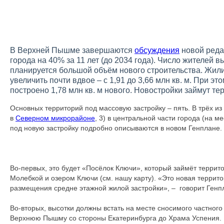
В Верхней Пышме завершаются
обсуждения
новой реда
города на 40% за 11 лет (до 2034 года). Число жителей в
планируется большой объём нового строительства. Жи
увеличить почти вдвое – с 1,91 до 3,66 млн кв. м. При это
построено 1,78 млн кв. м нового. Новостройки займут те
Основных территорий под массовую застройку – пять. В трёх из 
в
Северном микрорайоне
, 3) в центральной части города (на 
под новую застройку подробно описываются в новом Генплане.
Во-первых, это будет «Посёлок Ключи», который займёт терри
Молебкой и озером Ключи (см. нашу карту). «Это новая террит
размещения средне этажной жилой застройки», – говорит Генп
Во-вторых, высотки должны встать на месте сносимого частного
Верхнюю Пышму со стороны Екатеринбурга до Храма Успения. И